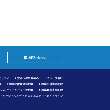
お問い合わせ
ビリティ
安全への取り組み
グループ会社
款
標準宅配便運送約款
標準引越運送約款
JITパレットチャーター便約款
標準倉庫寄託約款
ソーシャルメディア コミュニティ・ガイドライン